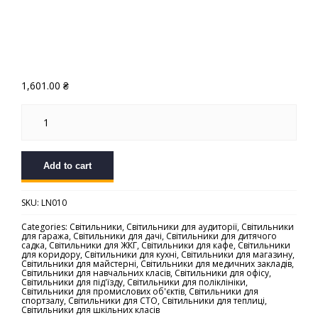
1,601.00
₴
Лінійний
світлодіодний
світильник
LINE
500
quantity
Add to cart
SKU:
LN010
Categories:
Світильники
,
Світильники для аудиторії
,
Світильники
для гаража
,
Світильники для дачі
,
Світильники для дитячого
садка
,
Світильники для ЖКГ
,
Світильники для кафе
,
Світильники
для коридору
,
Світильники для кухні
,
Світильники для магазину
,
Світильники для майстерні
,
Світильники для медичних закладів
,
Світильники для навчальних класів
,
Світильники для офісу
,
Світильники для під'їзду
,
Світильники для поліклініки
,
Світильники для промислових об'єктів
,
Світильники для
спортзалу
,
Світильники для СТО
,
Світильники для теплиці
,
Світильники для шкільних класів