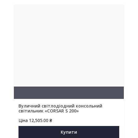
Вуличний світлодіодний консольний
світильник «CORSAR S 200»
Ціна
12,505.00
₴
Купити