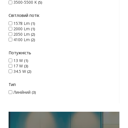
3500-5500 K
5
Світловий потік
1578 Lm
1
2000 Lm
1
2050 Lm
2
4100 Lm
2
Потужність
13 W
1
17 W
3
34.5 W
2
Тип
Линійний
3