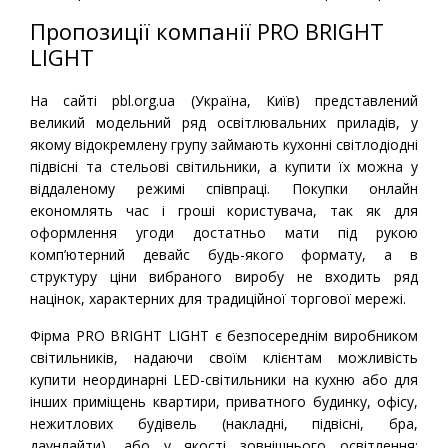
Пропозиції компанії PRO BRIGHT
LIGHT
На сайті pbl.org.ua (Україна, Київ) представлений
великий модельний ряд освітлювальних приладів, у
якому відокремлену групу займають кухонні світлодіодні
підвісні та стельові світильники, а купити їх можна у
віддаленому режимі співпраці. Покупки онлайн
економлять час і гроші користувача, так як для
оформлення угоди достатньо мати під рукою
комп’ютерний девайс будь-якого формату, а в
структуру ціни вибраного виробу не входить ряд
націнок, характерних для традиційної торгової мережі.
Фірма PRO BRIGHT LIGHT є безпосереднім виробником
світильників, надаючи своїм клієнтам можливість
купити неординарні LED-світильники на кухню або для
інших приміщень квартири, приватного будинку, офісу,
нежитлових будівель (накладні, підвісні, бра,
даунлайти), або у якості зовнішнього освітлення;