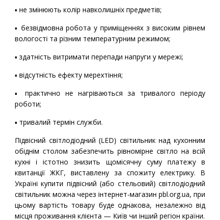
▪ не змінюють колір навколишніх предметів;
▪ безвідмовна робота у приміщеннях з високим рівнем
вологості та різним температурним режимом;
▪ здатність витримати перепади напруги у мережі;
▪ відсутність ефекту мерехтіння;
▪ практично не нагріваються за тривалого періоду
роботи;
▪ тривалий термін служби.
Підвісний світлодіодний (LED) світильник над кухонним
обіднім столом забезпечить рівномірне світло на всій
кухні і істотно знизить щомісячну суму платежу в
квитанції ЖКГ, виставлену за спожиту електрику. В
Україні купити підвісний (або стельовий) світлодіодний
світильник можна через інтернет-магазин pbl.org.ua, при
цьому вартість товару буде однакова, незалежно від
місця проживання клієнта — Київ чи інший регіон країни.