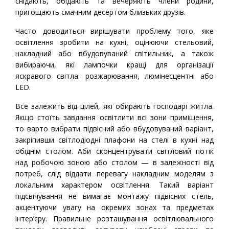
снідають, обідають та вечеряють члени родини,
пригощають смачним десертом близьких друзів.
Часто доводиться вирішувати проблему того, яке
освітлення зробити на кухні, оцінюючи стельовий,
накладний або вбудовуваний світильник, а також
вибираючи, які лампочки кращі для організації
яскравого світла: розжарювання, люмінесцентні або
LED.
Все залежить від цілей, які обирають господарі житла.
Якщо стоїть завдання освітлити всі зони приміщення,
то варто вибрати підвісний або вбудовуваний варіант,
закріпивши світлодіодні плафони на стелі в кухні над
обіднім столом. Аби сконцентрувати світловий потік
над робочою зоною або столом — в залежності від
потреб, слід віддати перевагу накладним моделям з
локальним характером освітлення. Такий варіант
підсвічування не вимагає монтажу підвісних стель,
акцентуючи увагу на окремих зонах та предметах
інтер’єру. Правильне розташування освітлювального