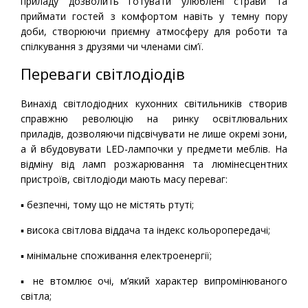
приладу дозволить готувати улюблені страви та
приймати гостей з комфортом навіть у темну пору
доби, створюючи приємну атмосферу для роботи та
спілкування з друзями чи членами сім’ї.
Переваги світлодіодів
Винахід світлодіодних кухонних світильників створив
справжню революцію на ринку освітлювальних
приладів, дозволяючи підсвічувати не лише окремі зони,
а й вбудовувати LED-лампочки у предмети меблів. На
відміну від ламп розжарювання та люмінесцентних
пристроїв, світлодіоди мають масу переваг:
▪ безпечні, тому що не містять ртуті;
▪ висока світлова віддача та індекс кольоропередачі;
▪ мінімальне споживання електроенергії;
▪ не втомлює очі, м’який характер випромінюваного
світла;