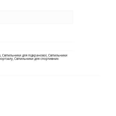
и
,
Світильники для підкранової
,
Світильники
портзалу
,
Світильники для спортивних