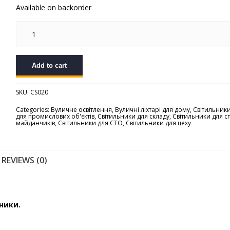
Available on backorder
Вуличний
світлодіодний
консольний
світильник
«CORSAR
S
Add to cart
100»
quantity
SKU:
CS020
Categories:
Вуличне освітлення
,
Вуличні ліхтарі для дому
,
Світильник
для промислових об'єктів
,
Світильники для складу
,
Світильники для с
майданчиків
,
Світильники для СТО
,
Світильники для цеху
REVIEWS (0)
ники.