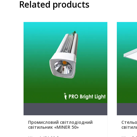
Related products
Промисловий світлодіодний
Стельо
світильник «MINER 50»
світил