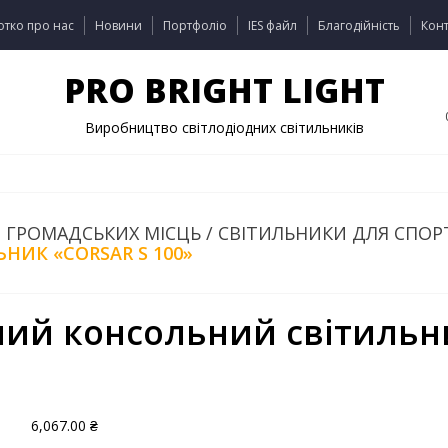
отко про нас
Новини
Портфоліо
IES файл
Благодійність
Конт
PRO BRIGHT LIGHT
Виробництво світлодіодних світильників
 ГРОМАДСЬКИХ МІСЦЬ
/
СВІТИЛЬНИКИ ДЛЯ СПО
ИК «CORSAR S 100»
ний консольний світильни
6,067.00
₴