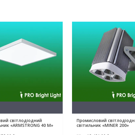
вий світлодіодний
Промисловий світлодіод
ьник «ARMSTRONG 40 M»
світильник «MINER 200»