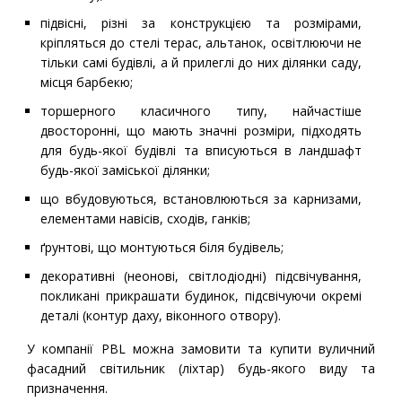
підвісні, різні за конструкцією та розмірами,
кріпляться до стелі терас, альтанок, освітлюючи не
тільки самі будівлі, а й прилеглі до них ділянки саду,
місця барбекю;
торшерного класичного типу, найчастіше
двосторонні, що мають значні розміри, підходять
для будь-якої будівлі та вписуються в ландшафт
будь-якої заміської ділянки;
що вбудовуються, встановлюються за карнизами,
елементами навісів, сходів, ганків;
ґрунтові, що монтуються біля будівель;
декоративні (неонові, світлодіодні) підсвічування,
покликані прикрашати будинок, підсвічуючи окремі
деталі (контур даху, віконного отвору).
У компанії PBL можна замовити та купити вуличний
фасадний світильник (ліхтар) будь-якого виду та
призначення.