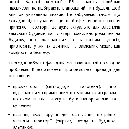
вночі. Фахівці компанії PBL знають прийоми
підсвічування, підбирають відповідний тип будівлі, щоб
вийшов унікальний дизайн. Не забуваємо також, що
фасадне підсвічування – це ще й ефективне освітлення
прилеглої території. Це дуже актуально для власників
заміських будинків, дач. Ліхтарі, правильно розміщені на
будинку, що включаються з настанням сутінків,
привносять у життя дачників та заміських мешканців
комфорт та безпеку.
Сьогодні вибрати фасадний освітлювальний прилад не
проблема. В асортименті пропонуються прилади для
освітлення:
прожектори (світлодіодні, галогенні), що
відрізняються спрямованим потужним та яскравим
потоком світла. Можуть бути панорамними та
кутовими;
настінні, дуже зручні для освітлення потрібної
частини території (хвіртки, входу в будинок,
альтанку);