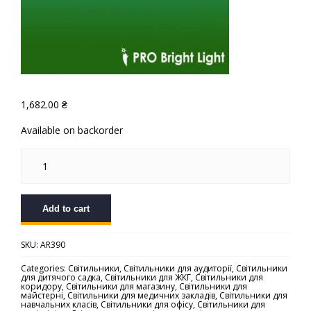
1,682.00
₴
Available on backorder
Стельовий
світлодіодний
світильник
«ARMSTRONG
20
M»
Add to cart
quantity
SKU:
AR390
Categories:
Світильники
,
Світильники для аудиторії
,
Світильники
для дитячого садка
,
Світильники для ЖКГ
,
Світильники для
коридору
,
Світильники для магазину
,
Світильники для
майстерні
,
Світильники для медичних закладів
,
Світильники для
навчальних класів
,
Світильники для офісу
,
Світильники для