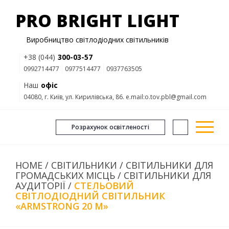
PRO BRIGHT LIGHT
Виробництво світлодіодних світильників
+38 (044)
300-03-57
0992714477
0977514477
0937763505
Наш
офіс
04080, г. Київ, ул. Кирилівська, 86. e.mail:o.tov.pbl@gmail.com
Розрахунок освітленості
HOME
/
СВІТИЛЬНИКИ
/
СВІТИЛЬНИКИ ДЛЯ
ГРОМАДСЬКИХ МІСЦЬ
/
СВІТИЛЬНИКИ ДЛЯ
АУДИТОРІЇ
/
СТЕЛЬОВИЙ
СВІТЛОДІОДНИЙ СВІТИЛЬНИК
«ARMSTRONG 20 M»