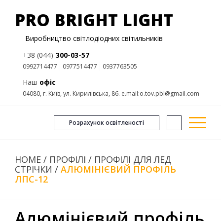
PRO BRIGHT LIGHT
Виробництво світлодіодних світильників
+38 (044)
300-03-57
0992714477
0977514477
0937763505
Наш
офіс
04080, г. Київ, ул. Кирилівська, 86. e.mail:o.tov.pbl@gmail.com
Розрахунок освітленості
HOME
/
ПРОФІЛІ
/
ПРОФІЛІ ДЛЯ ЛЕД
СТРІЧКИ
/
АЛЮМІНІЄВИЙ ПРОФІЛЬ
ЛПС-12
Алюмінієвий профіль