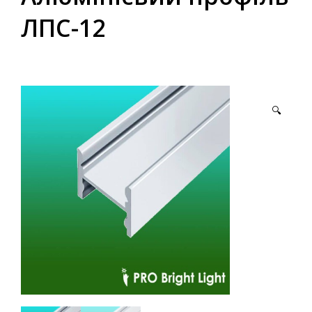
ЛПС-12
🔍